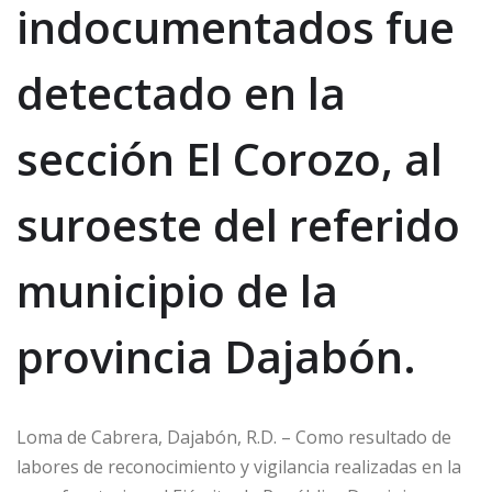
indocumentados fue
A
ra
b
ar
p
m
o
ti
detectado en la
p
o
r
k
sección El Corozo, al
suroeste del referido
municipio de la
provincia Dajabón.
Loma de Cabrera, Dajabón, R.D. – Como resultado de
labores de reconocimiento y vigilancia realizadas en la