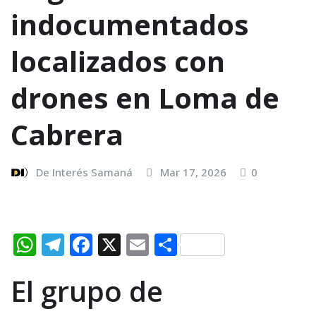
indocumentados
localizados con
drones en Loma de
Cabrera
De Interés Samaná
Mar 17, 2026
0
W
T
F
X
E
C
h
el
a
m
o
El grupo de
at
e
c
ai
m
s
g
e
l
p