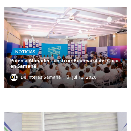
NOTICIAS
Piden a Abinader construir Boulevard del Coco
en Samaná
De Interés Samaná
Jul 13, 2026