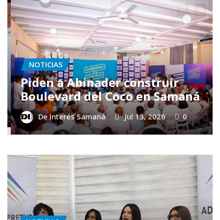
NOTICIAS
Presidente Abinader ordena
intervención inmediata de la
carretera Las Terrenas–
Sánchez
De Interés Samaná
Jul 13, 2026
0