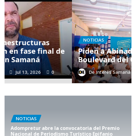
NOTICIAS
Piden a Abinader construir
Boulevard del Coco en Samaná
De Interés Samaná
Jul 13, 2026
0
NOTICIAS
Adompretur abre la convocatoria del Premio
Nacional de Periodismo Turístico Epifanio