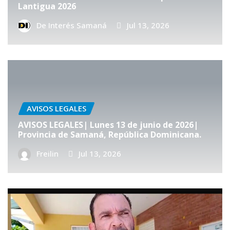
Lantigua 2026
De Interés Samaná
Jul 13, 2026
AVISOS LEGALES
AVISOS LEGALES| Lunes 13 de junio de 2026|
Provincia de Samaná, República Dominicana.
Freilin
Jul 13, 2026