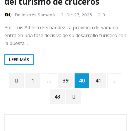
del turismo de cruceros
De Interés Samaná
Dic 27, 2025
0
Por: Luis Alberto Fernández La provincia de Samaná
entra en una fase decisiva de su desarrollo turístico con
la puesta…
LEER MÁS
1
…
39
40
41
…
43