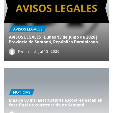
AVISOS LEGALES
AVISOS LEGALES| Lunes 13 de junio de 2026|
Provincia de Samaná, República Dominicana.
Freilin
Jul 13, 2026
NOTICIAS
Más de 83 infraestructuras escolares están en
fase final de construcción en Samaná