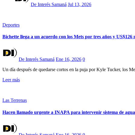
De Interés Samaná
Jul 13, 2026
Deportes
Bichette llega a un acuerdo con los Mets por tres años y US$126 
De Interés Samaná
Ene 16, 2026
0
Un día después de quedarse cortos en la puja por Kyle Tucker, los Me
Leer más
Las Terrenas
Hacen llamado urgente a INAPA para intervenir sistema de aguas
De Interés Samaná
Ene 16, 2026
0