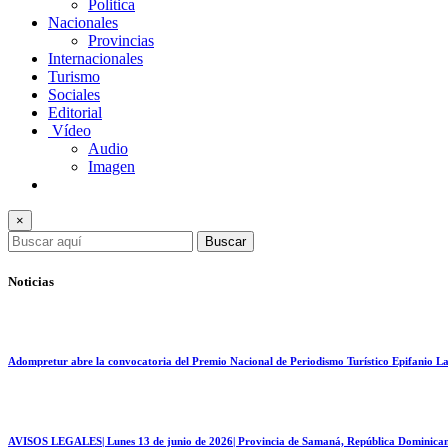
Politica
Nacionales
Provincias
Internacionales
Turismo
Sociales
Editorial
Vídeo
Audio
Imagen
×
Buscar
Noticias
Adompretur abre la convocatoria del Premio Nacional de Periodismo Turístico Epifanio L
AVISOS LEGALES| Lunes 13 de junio de 2026| Provincia de Samaná, República Dominica